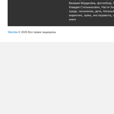
,
,
Валерия Мордачёва
фотообзор
,
Клавдия Стельмахович
Настя За
,
,
,
среда
технологии
дети
Наталья
,
,
,
маркетинг
крякк
инстаграмота
книги
Siburbia
© 2026 Все права защищены