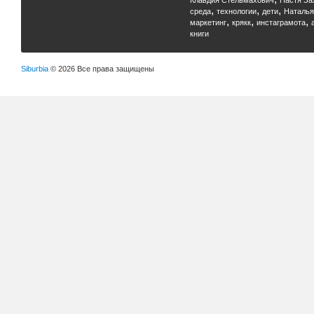
Клавдия Стельмахович
Настя За
,
,
,
среда
технологии
дети
Наталья
,
,
,
маркетинг
крякк
инстаграмота
книги
Siburbia
© 2026 Все права защищены