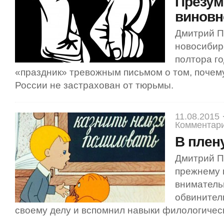
Презум
виновн
Дмитрий П
новосиби
полтора го
«праздник» тревожным письмом о том, почему
России не застрахован от тюрьмы.
11.08.2015 
Комментари
В плен
Дмитрий П
прежнему 
вниматель
обвинител
своему делу и вспомнил навыки филологическ