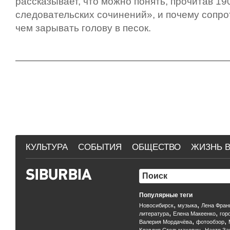
рассказывает, что можно понять, прочитав 1
следовательских сочинений», и почему сопро
чем зарывать голову в песок.
КУЛЬТУРА
СОБЫТИЯ
ОБЩЕСТВО
ЖИЗНЬ В
Популярные теги
,
,
Новосибирск
музыка
Лена Фран
,
,
литература
Елена Макеенко
гор
,
,
Валерия Мордачёва
фотообзор
,