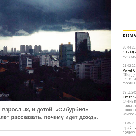
КОМ
28.04.20
Сайёд
хочу ск
01.02.20
Pavel 
"Жерди,
...это 
формы с
19.11.20
Екатер
Очень п
простот
 взрослых, и детей. «Сибурбия»
просто
компози
 лет рассказать, почему идёт дождь.
01.05.20
юрий н
почему 