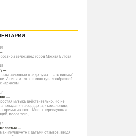
МЕНТАРИИ
18
—
оростной велосипед город Москва Бутова
18
Ch
—
 выставленные в виде чума — это вигвам"
типи. А вигвам - это шалаш куполообразной
 каркасом...
17
ина
—
ростая музыка действительно. Но не
а попадания в сердце ,а, к сожалению,
та-примитивность. Много переслушала
ций, после того,...
17
иколаевич
—
манипулируете с датами отзывов, вводя