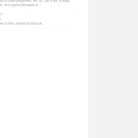
х в заблуждение, не гут, ай я яй, а ещё
е, что взросленькие и...
17
—
но и без зубов остаться..