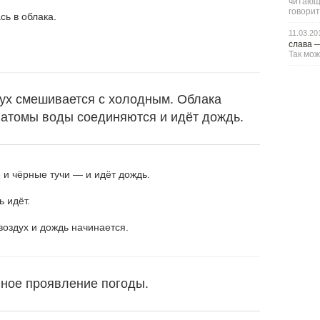
читающи
говорит
сь в облака.
11.03.20
слава
Так мож
ух смешивается с холодным. Облака
 атомы воды соединяются и идёт дождь.
и чёрные тучи — и идёт дождь.
ь идёт.
воздух и дождь начинается.
нное проявление погоды.