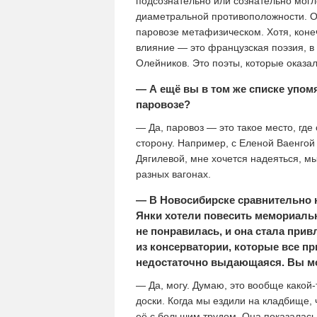
подсознательно или сознательно могло
диаметральной противоположности. Он
паровозе метафизическом. Хотя, коне
влияние — это французская поэзия, в
Олейников. Это поэты, которые оказа
— А ещё вы в том же списке упом
паровозе?
— Да, паровоз — это такое место, где
сторону. Например, с Еленой Ваенгой 
Дягилевой, мне хочется надеяться, м
разных вагонах.
— В Новосибирске сравнительно н
Янки хотели повесить мемориальн
не понравилась, и она стала прив
из консерватории, которые все п
недостаточно выдающаяся. Вы мо
— Да, могу. Думаю, это вообще какой-
доски. Когда мы ездили на кладбище,
её с большим трудом. Она показалась