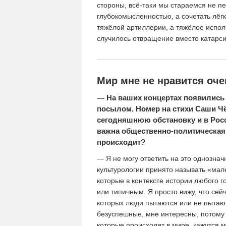
стороны, всё-таки мы стараемся не п
глубокомысленностью, а сочетать лёгк
тяжёлой артиллерии, а тяжёлое испол
случилось отвращение вместо катарси
Мир мне не нравится оче
— На ваших концертах появились
посылом. Номер на стихи Саши Ч
сегодняшнюю обстановку и в Росс
важна общественно-политическая ж
происходит?
— Я не могу ответить на это однозна
культурологии принято называть «мал
которые в контексте истории любого 
или типичным. Я просто вижу, что сей
которых люди пытаются или не пытаю
безуспешные, мне интересны, потому 
которые происходят в мире, кажутся 