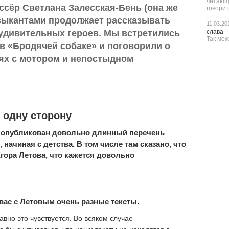
читающи
иссёр Светлана Залесская-Бень (она же
говорит
узыкантами продолжает рассказывать
11.03.20
слава
удивительных героев. Мы встретились
Так мож
в «Бродячей собаке» и поговорили о
ях с мотором и непостыдном
 одну сторону
в опубликован довольно длинный перечень
начиная с детства. В том числе там сказано, что
гора Летова, что кажется довольно
вас с Летовым очень разные тексты.
авно это чувствуется. Во всяком случае