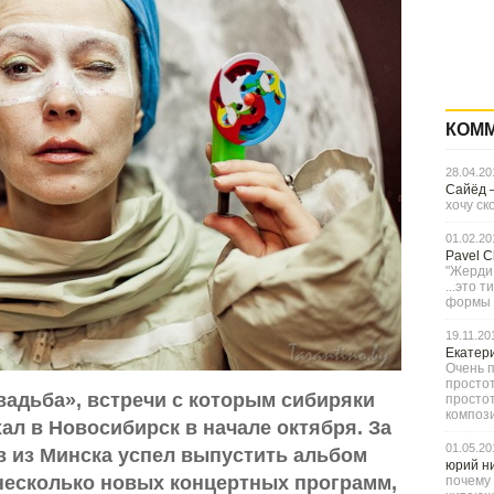
КОМ
28.04.20
Сайёд
хочу ск
01.02.20
Pavel 
"Жерди,
...это 
формы с
19.11.20
Екатер
Очень п
простот
вадьба», встречи с которым сибиряки
просто
компози
хал в Новосибирск в начале октября. За
01.05.20
 из Минска успел выпустить альбом
юрий н
 несколько новых концертных программ,
почему 