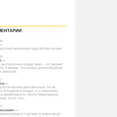
МЕНТАРИИ
18
—
оростной велосипед город Москва Бутова
18
Ch
—
 выставленные в виде чума — это вигвам"
типи. А вигвам - это шалаш куполообразной
 каркасом...
17
ина
—
ростая музыка действительно. Но не
а попадания в сердце ,а, к сожалению,
та-примитивность. Много переслушала
ций, после того,...
17
иколаевич
—
манипулируете с датами отзывов, вводя