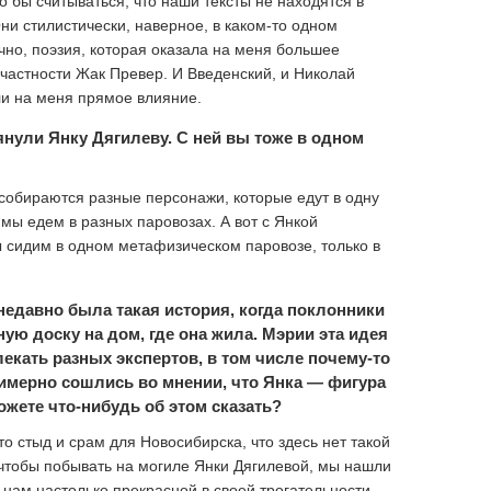
 бы считываться, что наши тексты не находятся в
и стилистически, наверное, в каком-то одном
чно, поэзия, которая оказала на меня большее
 частности Жак Превер. И Введенский, и Николай
ли на меня прямое влияние.
янули Янку Дягилеву. С ней вы тоже в одном
 собираются разные персонажи, которые едут в одну
мы едем в разных паровозах. А вот с Янкой
ы сидим в одном метафизическом паровозе, только в
едавно была такая история, когда поклонники
ую доску на дом, где она жила. Мэрии эта идея
лекать разных экспертов, в том числе почему-то
римерно сошлись во мнении, что Янка — фигура
жете что-нибудь об этом сказать?
то стыд и срам для Новосибирска, что здесь нет такой
 чтобы побывать на могиле Янки Дягилевой, мы нашли
 нам настолько прекрасной в своей трогательности…