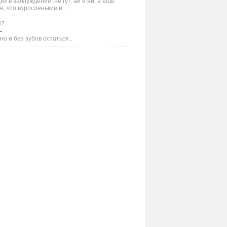
х в заблуждение, не гут, ай я яй, а ещё
е, что взросленькие и...
17
—
но и без зубов остаться..