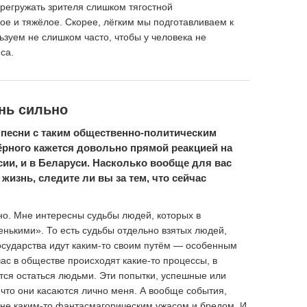
ерегружать зрителя слишком тягостной
ое и тяжёлое. Скорее, лёгким мы подготавливаем к
ьзуем не слишком часто, чтобы у человека не
са.
нь сильно
 песни с таким общественно-политическим
ёрного кажется довольно прямой реакцией на
ии, и в Беларуси. Насколько вообще для вас
изнь, следите ли вы за тем, что сейчас
чно. Мне интересны судьбы людей, которых в
енькими». То есть судьбы отдельно взятых людей,
государства идут каким-то своим путём — особенным
час в обществе происходят какие-то процессы, в
тся остаться людьми. Эти попытки, успешные или
что они касаются лично меня. А вообще события,
мне каким-то фантасмагорическим ужасом и бредом. И