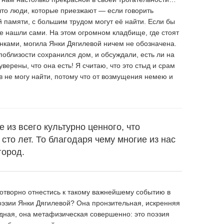
что люди, которые приезжают — если говорить
памяти, с большим трудом могут её найти. Если бы
не нашли сами. На этом огромном кладбище, где стоят
нками, могила Янки Дягилевой ничем не обозначена.
 поблизости сохранился дом, и обсуждали, есть ли на
ерены, что она есть! Я считаю, что это стыд и срам
в не могу найти, потому что от возмущения немею и
 из всего культурно ценного, что
сто лет. То благодаря чему многие из нас
город.
хотворно отнестись к такому важнейшему событию в
оэзии Янки Дягилевой? Она пронзительная, искренняя
рдная, она метафизическая совершенно: это поэзия