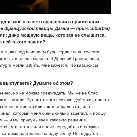
рдце моё океан» в сравнении с оригиналом
е французской певицы Дамиа — прим. Siburbia)
лали: дико мощную вещь, которая не слышится,
 в ней такого нашли?
том, как под влиянием бурь сердце человеческое
жется, это очень хорошо. В Древней Греции, если
турга могли избить. Мне кажется, что катарсисы
а выступаете? Думаете об этом?
нечно, но не можем предугадать. Мы же не Стас
ть зрителя. Тут нет такого психовоздействия, просто
ы меня потрясти или как-то обрадовать, или
ериал, который меня очень сильно зацепил, и прошу
ым — и мы придумываем какое-то решение,
тся, что это так или иначе передаётся и должно
которые настроены на одну волну. Но, с другой