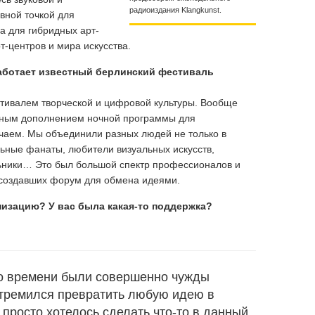
радиоиздания Klangkunst.
вной точкой для
а для гибридных арт-
-центров и мира искусства.
аботает известный берлинский фестиваль
тивалем творческой и цифровой культуры. Вообще
ьным дополнением ночной программы для
ничаем. Мы объединили разных людей не только в
льные фанаты, любители визуальных искусств,
льники… Это был большой спектр профессионалов и
 создавших форум для обмена идеями.
низацию? У вас была какая-то поддержка?
го времени были совершенно чужды
стремился превратить любую идею в
просто хотелось сделать что-то в данный