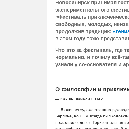
Новосибирск принимал гос
экспериментального фестив
«Фестиваль приключенческо
свободных, молодых, неизв
продолжив традицию
«гени
в этом году тоже представи
Что это за фестиваль, где 
нормально, и почему всё-т
узнали у со-основателя и а
О философии и приключ
— Как вы начали CTM?
— Я один из художественных руковод
Берлине, но CTM всегда был коллекти
несколько человек. Горизонтальная и
философии в некотором смысле. Это 