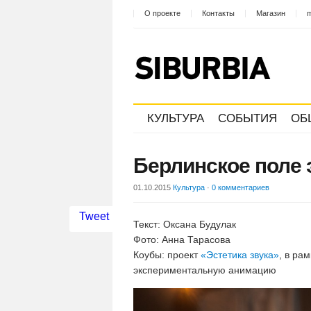
О проекте
Контакты
Магазин
m
КУЛЬТУРА
СОБЫТИЯ
ОБ
Берлинское поле 
01.10.2015
Культура
·
0 комментариев
Tweet
Текст: Оксана Будулак
Фото: Анна Тарасова
Коубы: проект
«Эстетика звука»
, в ра
экспериментальную анимацию