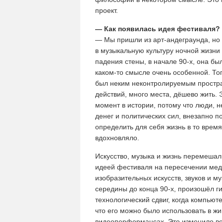
проект.
— Как появилась идея фестиваля?
— Мы пришли из арт-андеграунда, но
в музыкальную культуру ночной жизни
падения стены, в начале 90-х, она бы
каком-то смысле очень особенной. То
был неким неконтролируемым простр
действий, много места, дёшево жить.
момент в истории, потому что люди, 
денег и политических сил, внезапно 
определить для себя жизнь в то время,
вдохновляло.
Искусство, музыка и жизнь перемешал
идеей фестиваля на пересечении мед
изобразительных искусств, звуков и му
середины до конца 90-х, произошёл г
технологический сдвиг, когда компью
что его можно было использовать в ж
видеоперформансах. Это изменило ве