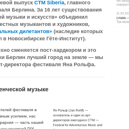
читающи
тевой выпуск
СTM Siberia
, главного
говорит
аля Берлина. За 16 лет существования
11.03.20
й музыки и искусств» объединил
слава
Так мож
естных музыкантов и художников,
альных дилетантов»
(наследие которых
л в Новосибирске Гёте-Институт).
техно сменяется пост-хардкором и это
аки Берлин лучший город на земле — мы
рт-директора фестиваля Яна Рольфа.
енческой музыке
ителей фестиваля в
Ян Рольф (Jan Rohlf) —
основатель и один из арт-
вным усилием, нас
директоров ежегодного CTM —
ерархия — часть нашей
Festival for Adventurous Music and
наш основной DIY-