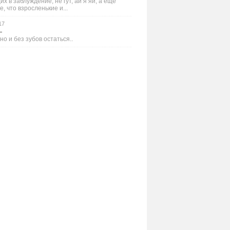
х в заблуждение, не гут, ай я яй, а ещё
е, что взросленькие и...
17
—
но и без зубов остаться..