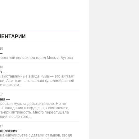
МЕНТАРИИ
18
—
оростной велосипед город Москва Бутова
18
Ch
—
 выставленные в виде чума — это вигвам"
типи. А вигвам - это шалаш куполообразной
 каркасом...
17
ина
—
ростая музыка действительно. Но не
а попадания в сердце ,а, к сожалению,
та-примитивность. Много переслушала
ций, после того,...
17
иколаевич
—
манипулируете с датами отзывов, вводя