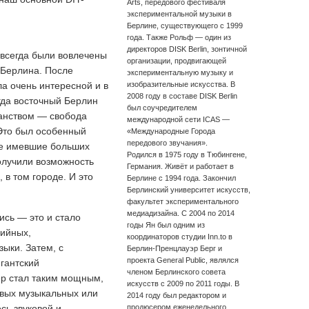
Arts, передового фестиваля
экспериментальной музыки в
Берлине, существующего с 1999
года. Также Рольф — один из
директоров DISK Berlin, зонтичной
 всегда были вовлечены
организации, продвигающей
 Берлина. После
экспериментальную музыку и
ла очень интересной и в
изобразительные искусства. В
2008 году в составе DISK Berlin
гда восточный Берлин
был соучредителем
анством — свобода
международной сети ICAS —
 Это был особенный
«Международные Города
передового звучания».
не имевшие больших
Родился в 1975 году в Тюбингене,
получили возможность
Германия. Живёт и работает в
 в том городе. И это
Берлине с 1994 года. Закончил
Берлинский университет искусств,
факультет экспериментального
медиадизайна. С 2004 по 2014
ись — это и стало
годы Ян был одним из
ийных,
координаторов студии Inn.to в
зыки. Затем, с
Берлин-Пренцлауэр Берг и
проекта General Public, являлся
игантский
членом Берлинского совета
тер стал таким мощным,
искусств с 2009 по 2011 годы. В
ивых музыкальных или
2014 году был редактором и
сь звуковой и
продюсером еженедельного