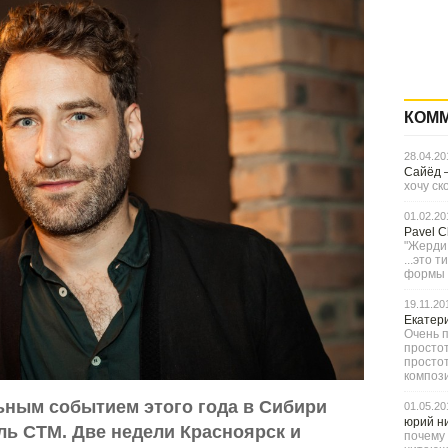
КОМ
28.04.20
Сайёд
хочу ск
01.02.20
Pavel 
"Жерди,
...это 
формы с
19.11.20
Екатер
Очень п
простот
просто
компози
ным событием этого года в Сибири
01.05.20
юрий н
ь CTM. Две недели Красноярск и
почему 