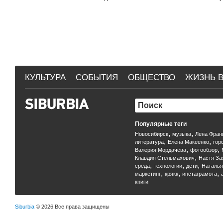
КУЛЬТУРА
СОБЫТИЯ
ОБЩЕСТВО
ЖИЗНЬ В
Популярные теги
,
,
Новосибирск
музыка
Лена Фран
,
,
литература
Елена Макеенко
гор
,
,
Валерия Мордачёва
фотообзор
,
Клавдия Стельмахович
Настя За
,
,
,
среда
технологии
дети
Наталья
,
,
,
маркетинг
крякк
инстаграмота
книги
Siburbia
© 2026 Все права защищены