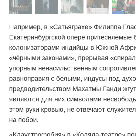
Например, в «Сатьяграхе» Филиппа Глас
Екатеринбургской опере притесняемые 
колонизаторами индийцы в Южной Афри
«чёрными законами», прерывая «спирал
упорным ненасильственным сопротивле
равноправия с белыми, индусы под дух
предводительством Махатмы Ганди жгут
являются для них символами несвободы
этом руки кровью, не отвечают служите
на побои.
«Клаустрофобия» в «Коляда-театре» пок