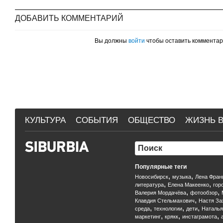
ДОБАВИТЬ КОММЕНТАРИЙ
Вы должны
войти
чтобы оставить коммента
КУЛЬТУРА
СОБЫТИЯ
ОБЩЕСТВО
ЖИЗНЬ В
Популярные теги
,
,
Новосибирск
музыка
Лена Фран
,
,
литература
Елена Макеенко
гор
,
,
Валерия Мордачёва
фотообзор
,
Клавдия Стельмахович
Настя За
,
,
,
среда
технологии
дети
Наталья
,
,
,
маркетинг
крякк
инстаграмота