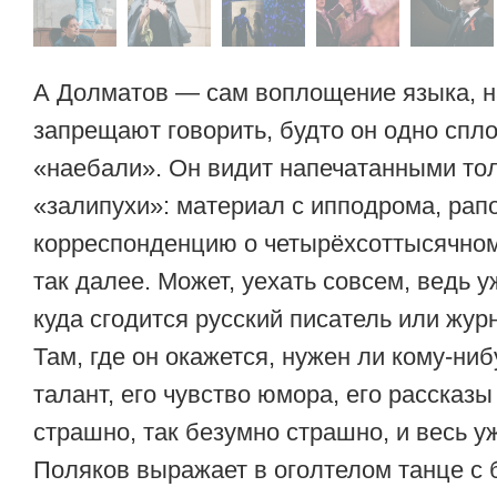
А Долматов — сам воплощение языка, н
запрещают говорить, будто он одно спл
«наебали». Он видит напечатанными тол
«залипухи»: материал с ипподрома, рапо
корреспонденцию о четырёхсоттысячном
так далее. Может, уехать совсем, ведь 
куда сгодится русский писатель или жур
Там, где он окажется, нужен ли кому-ниб
талант, его чувство юмора, его рассказы
страшно, так безумно страшно, и весь 
Поляков выражает в оголтелом танце с 