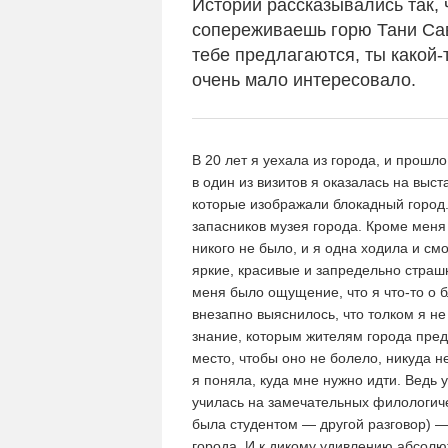
Истории рассказывались так, 
сопереживаешь горю Тани Сав
тебе предлагаются, ты какой-
очень мало интересовало.
В 20 лет я уехала из города, и прошло
в один из визитов я оказалась на выст
которые изображали блокадный город.
запасников музея города. Кроме меня 
никого не было, и я одна ходила и см
яркие, красивые и запредельно страш
меня было ощущение, что я что-то о б
внезапно выяснилось, что толком я не 
знание, которым жителям города пред
место, чтобы оно не болело, никуда не
я поняла, куда мне нужно идти. Ведь 
училась на замечательных филологич
была студентом — другой разговор) —
города. И к дикому удивлению абсолю