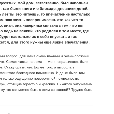
десятых, мой дом, естественно, был наполнен
, там были книги и о блокаде, дневники детей.
ь лет ты это читаешь, то впечатление настолько
ом всю жизнь воспринимаешь это как что-то
, иная, она наверняка связана с тем, что вы
 ведь не всякий, кто родился в том месте, где
удет настолько их в себя впускать и так
ется, для этого нужны ещё яркие впечатления.
й вопрос, для меня очень важный и очень сложный.
наче. Самая частая форма — меня спрашивают, были
. Скажу сразу: нет. Более того, я выросла в
аменитого блокадного памятника. И даже была там
ал только ощущение невероятной помпезности:
ры, стоящие горестно и красиво. Никакого энтузиазма
тому что как можно быть с этим связанной? Трудно быть