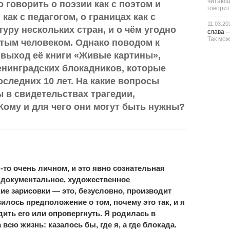
читающи
говорить о поэзии как с поэтом и
говорит
ак с педагогом, о границах как с
11.03.20
уру нескольких стран, и о чём угодно
слава
Так мож
ытым человеком. Однако поводом к
 выход её книги «Живые картины»,
енинградских блокадников, которые
оследних 10 лет. На какие вопросы
 в свидетельствах трагедии,
Кому и для чего они могут быть нужны?
-то очень личном, и это явно сознательная
е документальное, художественное
ие зарисовки — это, безусловно, производит
илось предположение о том, почему это так, и я
ить его или опровергнуть. Я родилась в
всю жизнь: казалось бы, где я, а где блокада.