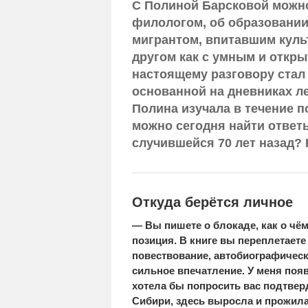
С Полиной Барсковой можно 
филологом, об образовании к
мигрантом, впитавшим культ
другом как с умным и откр
настоящему разговору стал
основанной на дневниках л
Полина изучала в течение п
можно сегодня найти ответы
случившейся 70 лет назад? 
Откуда берётся личное
— Вы пишете о блокаде, как о чём
позиция. В книге вы переплетает
повествование, автобиографическ
сильное впечатление. У меня появ
хотела бы попросить вас подтверд
Сибири, здесь выросла и прожила 