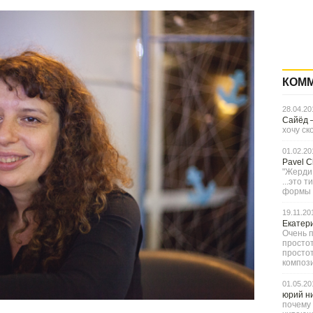
КОМ
28.04.20
Сайёд
хочу ск
01.02.20
Pavel 
"Жерди,
...это 
формы с
19.11.20
Екатер
Очень п
простот
просто
компози
01.05.20
юрий н
почему 