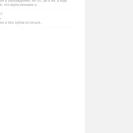
х в заблуждение, не гут, ай я яй, а ещё
е, что взросленькие и...
17
—
но и без зубов остаться..