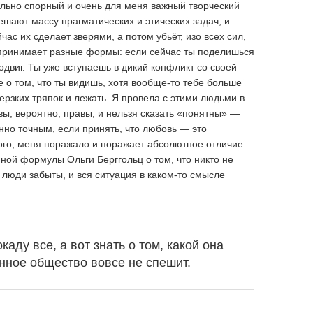
льно спорный и очень для меня важный творческий
ешают массу прагматических и этических задач, и
ас их сделает зверями, а потом убьёт, изо всех сил,
 принимает разные формы: если сейчас ты поделишься
одвиг. Ты уже вступаешь в дикий конфликт со своей
 о том, что ты видишь, хотя вообще-то тебе больше
ерзких тряпок и лежать. Я провела с этими людьми в
вы, вероятно, правы, и нельзя сказать «понятны» —
нно точным, если принять, что любовь — это
ого, меня поражало и поражает абсолютное отличие
ной формулы Ольги Берггольц о том, что никто не
И люди забыты, и вся ситуация в каком-то смысле
аду все, а вот знать о том, какой она
нное общество вовсе не спешит.