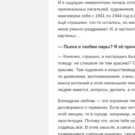
И я ощущаю невероятную печаль оттог
оригинальных писателей, художников, 
максимума себя с 1941 по 1944 год в 
ещё страшнее: что-то осталось, но ка
меня ужасно раздражает. И, в частност
картины»…
— Пьеса о любви пары? Я её прочи
— Конечно, страшно, и нестрашно быт
поводу: не слишком ли там красиво? 
красиво. Там художник и искусствовед
по дневникам, воспоминаниям, очень
масса коллизий в этом маленьком текс
людям кажется, вопросы: дескать, а ч
Блокадная любовь — это огромная тем
договоримся о терминах. Если вас и
этой эмоции, то в городе, например, 
проституция. Потому что, если тебе н
отдаёшь всё. В этом смысле, в связи 
развившимся «чёрным рынком», секса