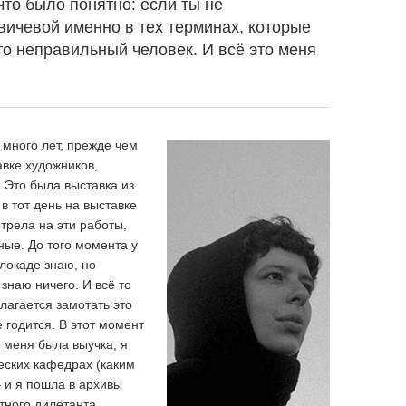
что было понятно: если ты не
ичевой именно в тех терминах, которые
то неправильный человек. И всё это меня
 много лет, прежде чем
авке художников,
 Это была выставка из
в тот день на выставке
отрела на эти работы,
ные. До того момента у
локаде знаю, но
знаю ничего. И всё то
лагается замотать это
 годится. В этот момент
у меня была выучка, я
еских кафедрах (каким
 и я пошла в архивы
тного дилетанта,