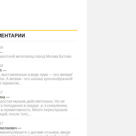
МЕНТАРИИ
18
—
оростной велосипед город Москва Бутова
18
Ch
—
 выставленные в виде чума — это вигвам"
типи. А вигвам - это шалаш куполообразной
 каркасом...
17
ина
—
ростая музыка действительно. Но не
а попадания в сердце ,а, к сожалению,
та-примитивность. Много переслушала
ций, после того,...
17
иколаевич
—
манипулируете с датами отзывов, вводя