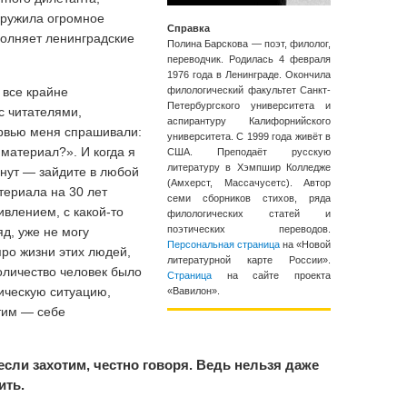
аружила огромное
Справка
полняет ленинградские
Полина Барскова — поэт, филолог,
переводчик. Родилась 4 февраля
1976 года в Ленинграде. Окончила
, все крайне
филологический факультет Санкт-
Петербургского университета и
с читателями,
аспирантуру Калифорнийского
ервью меня спрашивали:
университета. С 1999 года живёт в
материал?». И когда я
США. Преподаёт русскую
литературу в Хэмпшир Колледже
инут — зайдите в любой
(Амхерст, Массачусетс). Автор
атериала на 30 лет
семи сборников стихов, ряда
ивлением, с какой-то
филологических статей и
поэтических переводов.
яд, уже не могу
Персональная страница
на «Новой
про жизни этих людей,
литературной карте России».
оличество человек было
Страница
на сайте проекта
ическую ситуацию,
«Вавилон».
тим — себе
если захотим, честно говоря. Ведь нельзя даже
ить.