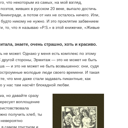
о, что некоторым из самых, на мой взгляд,
поэтов, живших в русском 20 веке, выпало достичь
Ленинграде, а потом от них не осталось ничего. Или,
к будто никому не нужно. И это проклятие забвением
и, то, что я называю «P.S.» в этой книжечке, «Живые
тала, знаете, очень страшно, хоть и красиво.
ь не может. Однако у меня есть комплекс по этому
С другой стороны, Эрмитаж — это не может не быть
ша — и это не может не быть возвышенно: они, судя
 остроумные молодые люди своего времени. И такая
те, что мне даже стали задавать пикантные, как
то у нас там насчёт блокадной любви.
а, но давайте сразу
нтересует воплощение
неистовствовала
ужно получить хлеб, ты
с невероятно
 в самом грустном и