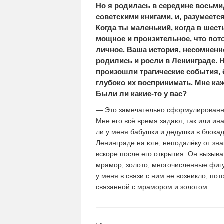
Но я родилась в середине восьми
советскими книгами, и, разумеется
Когда ты маленький, когда в шест
мощное и пронзительное, что пот
личное. Ваша история, несомненно
родились и росли в Ленинграде. Но
произошли трагические события, б
глубоко их воспринимать. Мне каж
Были ли какие-то у вас?
— Это замечательно сформулированны
Мне его всё время задают, так или и
ли у меня бабушки и дедушки в блокаде
Ленинграде на юге, неподалёку от зн
вскоре после его открытия. Он вызыв
мрамор, золото, многочисленные фигу
у меня в связи с ним не возникло, по
связанной с мрамором и золотом.