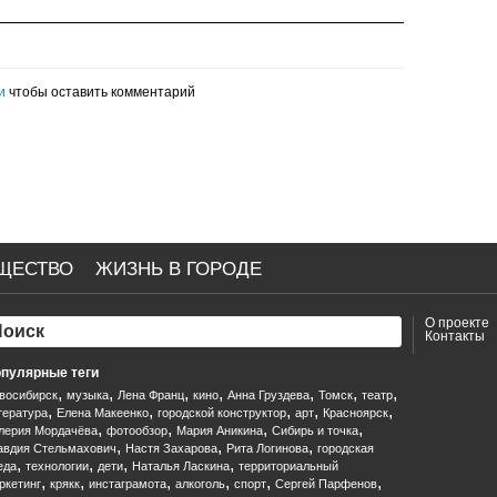
и
чтобы оставить комментарий
ЩЕСТВО
ЖИЗНЬ В ГОРОДЕ
О проекте
Контакты
пулярные теги
,
,
,
,
,
,
,
восибирск
музыка
Лена Франц
кино
Анна Груздева
Томск
театр
,
,
,
,
,
тература
Елена Макеенко
городской конструктор
арт
Красноярск
,
,
,
,
лерия Мордачёва
фотообзор
Мария Аникина
Сибирь и точка
,
,
,
авдия Стельмахович
Настя Захарова
Рита Логинова
городская
,
,
,
,
еда
технологии
дети
Наталья Ласкина
территориальный
,
,
,
,
,
,
ркетинг
крякк
инстаграмота
алкоголь
спорт
Сергей Парфенов