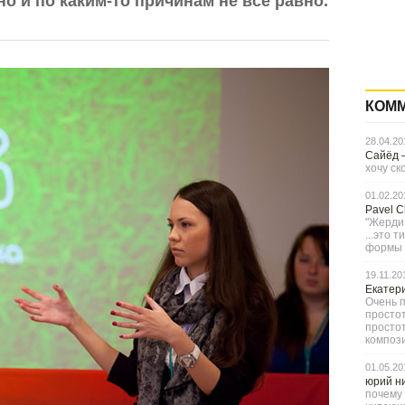
о и по каким-то причинам не все равно.
КОМ
28.04.20
Сайёд
хочу ск
01.02.20
Pavel 
"Жерди,
...это 
формы с
19.11.20
Екатер
Очень п
простот
просто
компози
01.05.20
юрий н
почему 