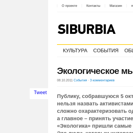
О проекте
Контакты
Магазин
m
КУЛЬТУРА
СОБЫТИЯ
ОБ
Экологическое м
08.10.2011
События
·
3 комментариев
Tweet
Публику, собравшуюся 5 ок
нельзя назвать активистами
сложно охарактеризовать о
а главное – принять участи
«Экологика» пришли самые 