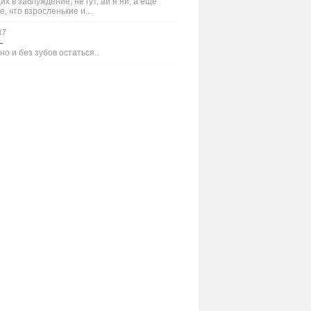
х в заблуждение, не гут, ай я яй, а ещё
е, что взросленькие и...
17
—
но и без зубов остаться..