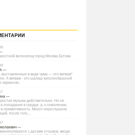
МЕНТАРИИ
18
—
оростной велосипед город Москва Бутова
18
Ch
—
 выставленные в виде чума — это вигвам"
типи. А вигвам - это шалаш куполообразной
 каркасом...
17
ина
—
ростая музыка действительно. Но не
а попадания в сердце ,а, к сожалению,
та-примитивность. Много переслушала
ций, после того,...
17
иколаевич
—
манипулируете с датами отзывов, вводя