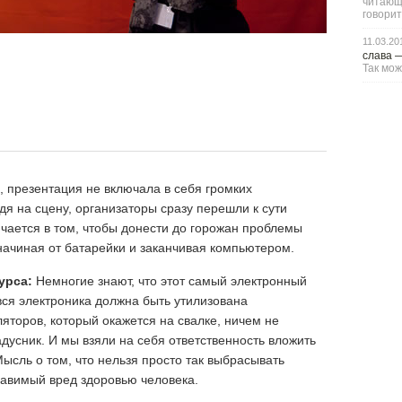
читающи
говорит
11.03.20
слава
Так мож
, презентация не включала в себя громких
я на сцену, организаторы сразу перешли к сути
ючается в том, чтобы донести до горожан проблемы
начиная от батарейки и заканчивая компьютером.
урса:
Немногие знают, что этот самый электронный
вся электроника должна быть утилизована
торов, который окажется на свалке, ничем не
дусник. И мы взяли на себя ответственность вложить
ысль о том, что нельзя просто так выбрасывать
правимый вред здоровью человека.