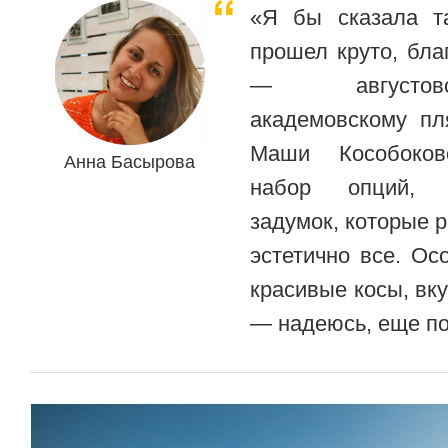
«Я бы сказала т
прошел круто, бл
— августов
академовскому п
Маши Кособоков
Анна Басырова
набор опций, 
задумок, которые 
эстетично все. Ос
красивые косы, вк
— надеюсь, еще по