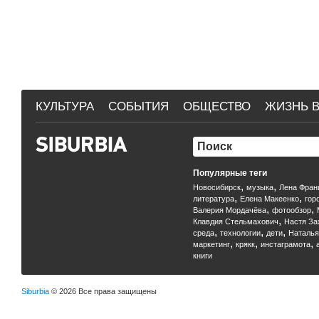
КУЛЬТУРА
СОБЫТИЯ
ОБЩЕСТВО
ЖИЗНЬ В
Популярные теги
,
,
Новосибирск
музыка
Лена Фран
,
,
литература
Елена Макеенко
гор
,
,
Валерия Мордачёва
фотообзор
,
Клавдия Стельмахович
Настя За
,
,
,
среда
технологии
дети
Наталья
,
,
,
маркетинг
крякк
инстаграмота
книги
Siburbia
© 2026 Все права защищены