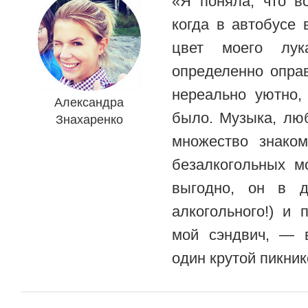
«Я поняла, что вс
когда в автобусе
цвет моего лу
определенно оправ
нереально уютно,
Александра
было. Музыка, лю
Знахаренко
множество знако
безалкогольных м
выгодно, он в 
алкогольного!) и 
мой сэндвич, — 
один крутой пикник