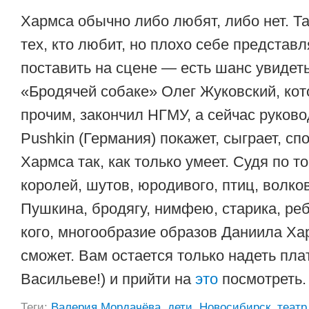
Хармса обычно либо любят, либо нет. Так
тех, кто любит, но плохо себе представл
поставить на сцене — есть шанс увидеть
«Бродячей собаке» Олег Жуковский, ко
прочим, закончил НГМУ, а сейчас руково
Pushkin (Германия) покажет, сыграет, сп
Хармса так, как только умеет. Судя по то
королей, шутов, юродивого, птиц, волков
Пушкина, бродягу, нимфею, старика, ре
кого, многообразие образов Даниила Ха
сможет. Вам остается только надеть пла
Васильеве!) и прийти на
это
посмотреть.
Теги:
Валерия Мордачёва
,
дети
,
Новосибирск
,
театр