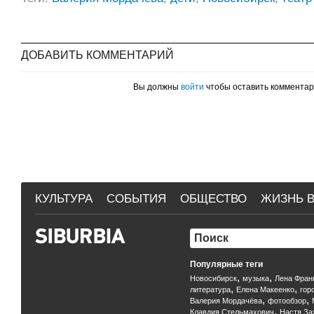
ДОБАВИТЬ КОММЕНТАРИЙ
Вы должны
войти
чтобы оставить коммента
КУЛЬТУРА
СОБЫТИЯ
ОБЩЕСТВО
ЖИЗНЬ В
Популярные теги
,
,
Новосибирск
музыка
Лена Фран
,
,
литература
Елена Макеенко
гор
,
,
Валерия Мордачёва
фотообзор
,
Клавдия Стельмахович
Настя За