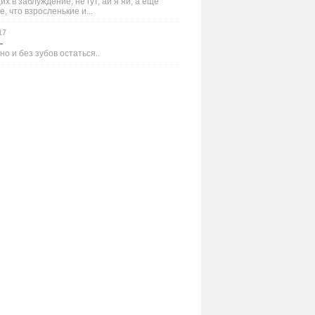
х в заблуждение, не гут, ай я яй, а ещё
е, что взросленькие и...
17
—
но и без зубов остаться..