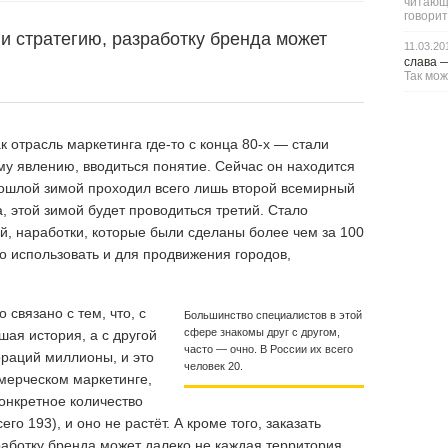
читающи
говорит
и стратегию, разработку бренда может
11.03.20
.
слава
Так мож
к отрасль маркетинга где-то с конца 80-х — стали
у явлению, вводиться понятие. Сейчас он находится
рошлой зимой проходил всего лишь второй всемирный
 этой зимой будет проводиться третий. Стало
й, наработки, которые были сделаны более чем за 100
о использовать и для продвижения городов,
 связано с тем, что, с
Большинство специалистов в этой
сфере знакомы друг с другом,
шая история, а с другой
часто — очно. В России их всего
ораций миллионы, и это
человек 20.
мерческом маркетинге,
конкретное количество
го 193), и оно не растёт. А кроме того, заказать
работку бренда может далеко не каждая территория.