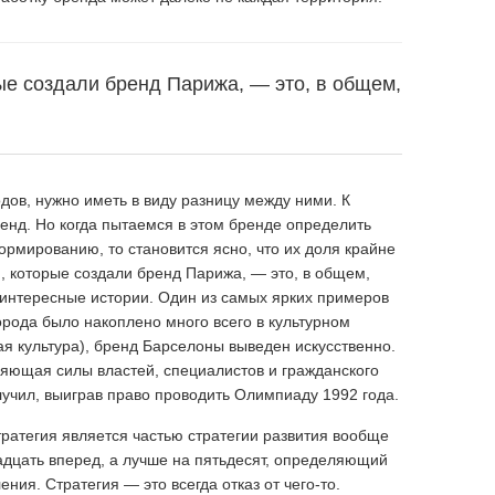
ые создали бренд Парижа, — это, в общем,
одов, нужно иметь в виду разницу между ними. К
енд. Но когда пытаемся в этом бренде определить
рмированию, то становится ясно, что их доля крайне
, которые создали бренд Парижа, — это, в общем,
 интересные истории. Один из самых ярких примеров
орода было накоплено много всего в культурном
ая культура), бренд Барселоны выведен искусственно.
яющая силы властей, специалистов и гражданского
учил, выиграв право проводить Олимпиаду 1992 года.
тратегия является частью стратегии развития вообще
вадцать вперед, а лучше на пятьдесят, определяющий
ния. Стратегия — это всегда отказ от чего-то.