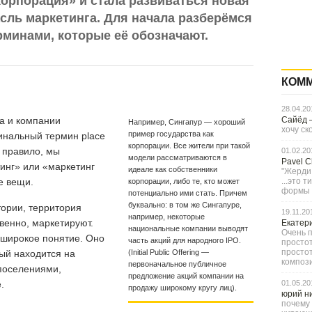
корпорация» и стала развиваться новая
сль маркетинга. Для начала разберёмся
рминами, которые её обозначают.
КОМ
28.04.20
а и компании
Сайёд
Например, Сингапур — хороший
хочу ск
пример государства как
гинальный термин place
корпорации. Все жители при такой
к правило, мы
01.02.20
модели рассматриваются в
Pavel 
инг» или «маркетинг
идеале как собственники
"Жерди,
е вещи.
...это 
корпорации, либо те, кто может
формы с
потенциально ими стать. Причем
буквально: в том же Сингапуре,
тории, территория
19.11.20
например, некоторые
венно, маркетируют.
Екатер
национальные компании выводят
Очень п
широкое понятие. Оно
часть акций для народного IPO.
простот
просто
рый находится на
(Initial Public Offering —
компози
первоначальное публичное
 поселениями,
предложение акций компании на
.
01.05.20
продажу широкому кругу лиц).
юрий н
почему 