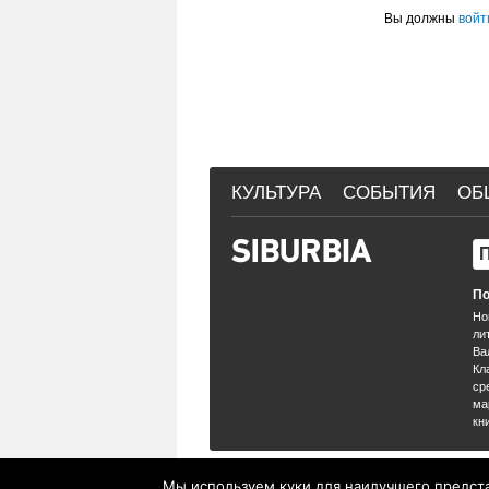
Вы должны
войт
КУЛЬТУРА
СОБЫТИЯ
ОБ
По
Но
ли
Ва
Кл
ср
ма
кн
Siburbia
© 2026 Все права защищены
Мы используем куки для наилучшего представ