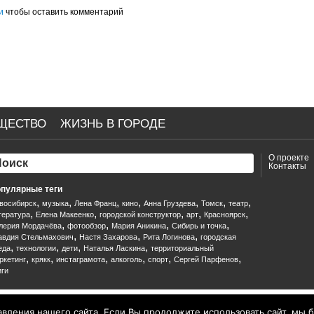
и
чтобы оставить комментарий
ЩЕСТВО
ЖИЗНЬ В ГОРОДЕ
О проекте
Контакты
пулярные теги
,
,
,
,
,
,
,
восибирск
музыка
Лена Франц
кино
Анна Груздева
Томск
театр
,
,
,
,
,
тература
Елена Макеенко
городской конструктор
арт
Красноярск
,
,
,
,
лерия Мордачёва
фотообзор
Мария Аникина
Сибирь и точка
,
,
,
авдия Стельмахович
Настя Захарова
Рита Логинова
городская
,
,
,
,
еда
технологии
дети
Наталья Ласкина
территориальный
,
,
,
,
,
,
ркетинг
крякк
инстаграмота
алкоголь
спорт
Сергей Парфенов
иги
ления нашего сайта. Если Вы продолжите использовать сайт, мы буд