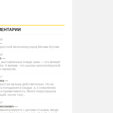
МЕНТАРИИ
18
—
оростной велосипед город Москва Бутова
18
Ch
—
 выставленные в виде чума — это вигвам"
типи. А вигвам - это шалаш куполообразной
 каркасом...
17
ина
—
ростая музыка действительно. Но не
а попадания в сердце ,а, к сожалению,
та-примитивность. Много переслушала
ций, после того,...
17
иколаевич
—
манипулируете с датами отзывов, вводя