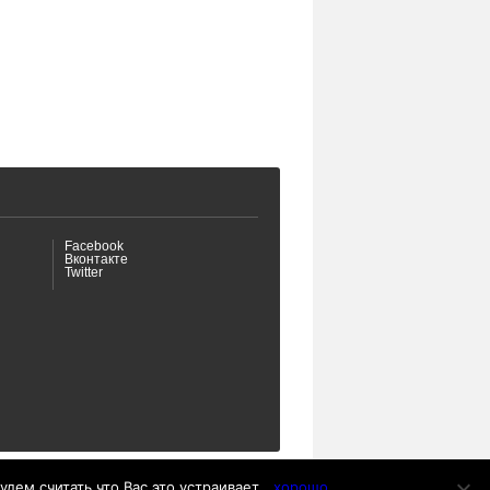
Facebook
Вконтакте
Twitter
.
ем считать что Вас это устраивает.
хорошо