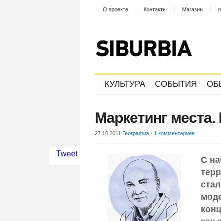
О проекте
Контакты
Магазин
m
КУЛЬТУРА
СОБЫТИЯ
ОБ
Маркетинг места.
27.10.2011
География
·
1 комментариев
Tweet
С на
терр
стал
моде
конц