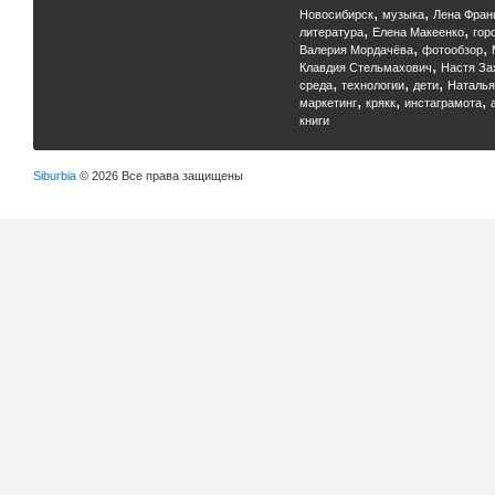
,
,
Новосибирск
музыка
Лена Фран
,
,
литература
Елена Макеенко
гор
,
,
Валерия Мордачёва
фотообзор
,
Клавдия Стельмахович
Настя За
,
,
,
среда
технологии
дети
Наталья
,
,
,
маркетинг
крякк
инстаграмота
книги
Siburbia
© 2026 Все права защищены