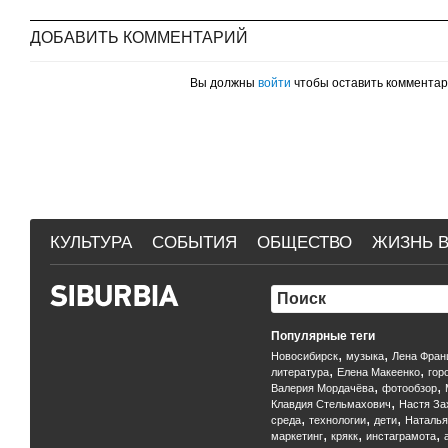
ДОБАВИТЬ КОММЕНТАРИЙ
Вы должны
войти
чтобы оставить коммента
КУЛЬТУРА
СОБЫТИЯ
ОБЩЕСТВО
ЖИЗНЬ В
Популярные теги
,
,
Новосибирск
музыка
Лена Фран
,
,
литература
Елена Макеенко
гор
,
,
Валерия Мордачёва
фотообзор
,
Клавдия Стельмахович
Настя За
,
,
,
среда
технологии
дети
Наталья
,
,
,
маркетинг
крякк
инстаграмота