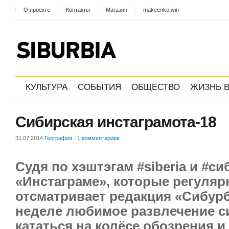
О проекте
Контакты
Магазин
makeenko.win
КУЛЬТУРА
СОБЫТИЯ
ОБЩЕСТВО
ЖИЗНЬ В
Сибирская инстаграмота-18
31.07.2014
География
·
1 комментариев
Судя по хэштэгам #siberia и #си
«Инстаграме», которые регуляр
отсматривает редакция «Сибурб
неделе любимое развлечение 
кататься на колёсе обозрения и