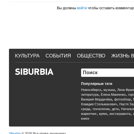
Вы должны
войти
чтобы оставить коммента
КУЛЬТУРА
СОБЫТИЯ
ОБЩЕСТВО
ЖИЗНЬ В
Популярные теги
,
,
Новосибирск
музыка
Лена Фран
,
,
литература
Елена Макеенко
гор
,
,
Валерия Мордачёва
фотообзор
,
Клавдия Стельмахович
Настя За
,
,
,
среда
технологии
дети
Наталья
,
,
,
маркетинг
крякк
инстаграмота
книги
Siburbia
© 2026 Все права защищены