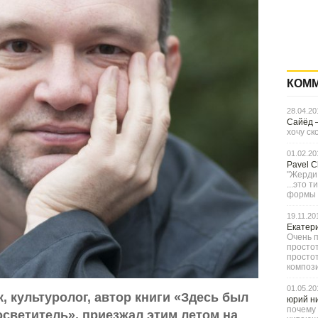
КОМ
28.04.20
Сайёд
хочу ск
01.02.20
Pavel 
"Жерди,
...это 
формы с
19.11.20
Екатер
Очень п
простот
просто
компози
01.05.20
, культуролог, автор книги «Здесь был
юрий н
почему 
осветитель», приезжал этим летом на