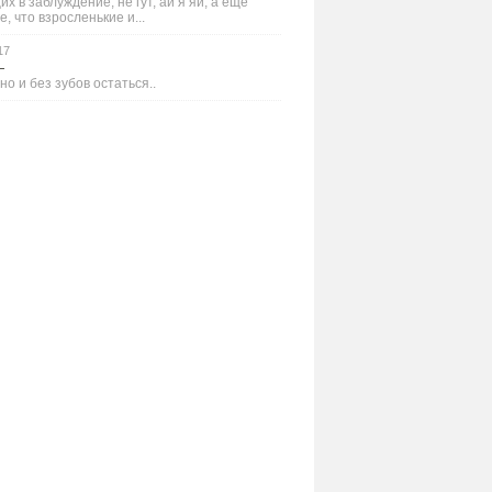
х в заблуждение, не гут, ай я яй, а ещё
е, что взросленькие и...
17
—
но и без зубов остаться..