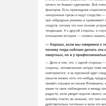
ничего не бывает одинаково. Всё очен
факторов. Есть прикладная социологи
синхронные срезы и ищут сходства — 
про гибридные режимы и сравнивает с
сходств, потому что они похоже устро
тенденции. А с другой стороны, и слу
отношение история — сложно сказать.
— Хорошо, если мы смиримся с тем
почему тогда соблазн делать эти 
смертных, но и у профессиональ
— Дело в том, что, с одной стороны —
стороны, человеческая натура тоже не
повторяются, и за причиной идёт следс
смысле можно хоть что-нибудь предск
привёл отрывок из писем Фонвизина, 
какие-то свои наблюдения и между пр
радости, коли увидит короля своего; 
копейку платит, во мнении, что тем по
действительно почтенно и коли что вс