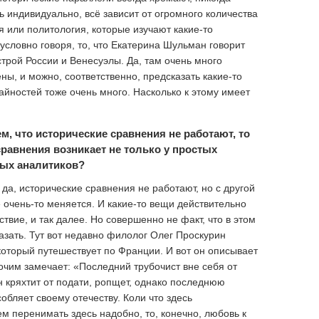
ь индивидуально, всё зависит от огромного количества
я или политология, которые изучают какие-то
условно говоря, то, что Екатерина Шульман говорит
трой России и Венесуэлы. Да, там очень много
ены, и можно, соответственно, предсказать какие-то
чайностей тоже очень много. Насколько к этому имеет
, что исторические сравнения не работают, то
сравнения возникает не только у простых
ных аналитиков?
 да, исторические сравнения не работают, но с другой
 очень-то меняется. И какие-то вещи действительно
твие, и так далее. Но совершенно не факт, что в этом
азать. Тут вот недавно филолог Олег Проскурин
который путешествует по Франции. И вот он описывает
очим замечает: «Последний трубочист вне себя от
он кряхтит от подати, ропщет, однако последнюю
собляет своему отечеству. Коли что здесь
ем перенимать здесь надобно, то, конечно, любовь к