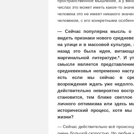
пространственное мышление, а у жен
числах это может иметь какое-то знач
человека это не имеет никакого знач
человеком, с его конкретными особенн
— Сейчас популярна мысль о 
видеть признаки нового среднев
на улице и в массовой культуре, 
назад это была идея, витающ
маргинальной литературе.*. И 
смысле является представление
средневековья непременно насту
есть если мы сейчас в сред
возрождения ждать уже недолго.
действительно невероятно востр
становится, тем ближе светло
личного оптимизма или здесь м
исторический процесс, хотя мы
жизни?
— Сейчас действительно всё происходи
очень большой скоростью. Но любые и