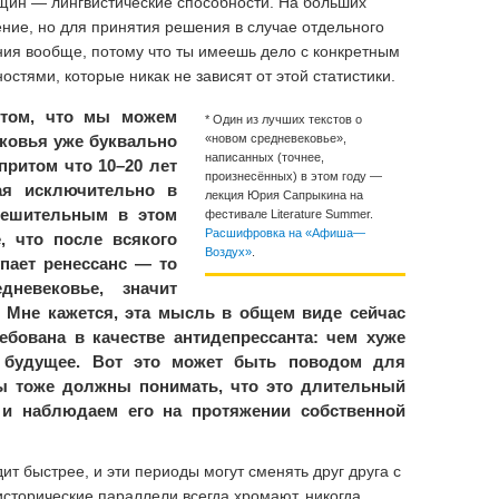
щин — лингвистические способности. На больших
ение, но для принятия решения в случае отдельного
ения вообще, потому что ты имеешь дело с конкретным
остями, которые никак не зависят от этой статистики.
том, что мы можем
* Один из лучших текстов о
ековья уже буквально
«новом средневековье»,
написанных (точнее,
притом что 10–20 лет
произнесённых) в этом году —
ая исключительно в
лекция Юрия Сапрыкина на
утешительным в этом
фестивале Literature Summer.
Расшифровка на «Афиша—
, что после всякого
Воздух»
.
пает ренессанс — то
невековье, значит
 Мне кажется, эта мысль в общем виде сейчас
ебована в качестве антидепрессанта: чем хуже
е будущее. Вот это может быть поводом для
ы тоже должны понимать, что это длительный
 и наблюдаем его на протяжении собственной
т быстрее, и эти периоды могут сменять друг друга с
сторические параллели всегда хромают, никогда