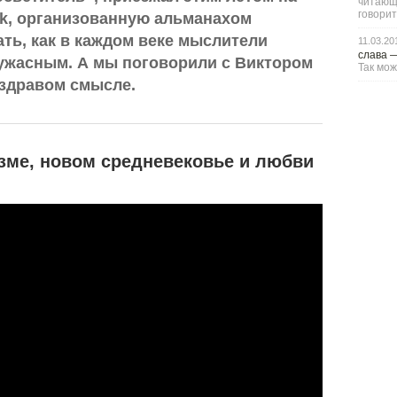
читающи
говорит
k, организованную альманахом
ать, как в каждом веке мыслители
11.03.20
слава
ужасным. А мы поговорили с Виктором
Так мож
 здравом смысле.
зме, новом средневековье и любви