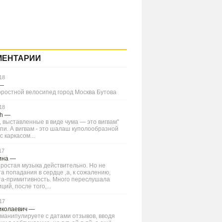
МЕНТАРИИ
18
—
оростной велосипед город Москва Бутова
18
Ch
—
 выставленные в виде чума — это вигвам"
типи. А вигвам - это шалаш куполообразной
 каркасом...
17
ина
—
ростая музыка действительно. Но не
а попадания в сердце ,а, к сожалению,
та-примитивность. Много переслушала
ций, после того,...
17
иколаевич
—
манипулируете с датами отзывов, вводя