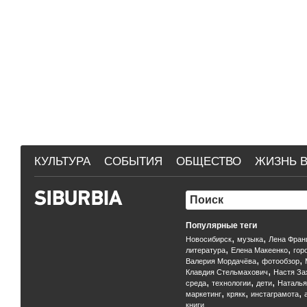
КУЛЬТУРА
СОБЫТИЯ
ОБЩЕСТВО
ЖИЗНЬ В
Популярные теги
,
,
Новосибирск
музыка
Лена Фран
,
,
литература
Елена Макеенко
гор
,
,
Валерия Мордачёва
фотообзор
,
Клавдия Стельмахович
Настя За
,
,
,
среда
технологии
дети
Наталья
,
,
,
маркетинг
крякк
инстаграмота
книги