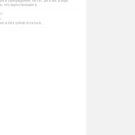
х в заблуждение, не гут, ай я яй, а ещё
е, что взросленькие и...
17
—
но и без зубов остаться..