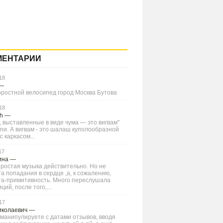
МЕНТАРИИ
18
—
оростной велосипед город Москва Бутова
18
Ch
—
 выставленные в виде чума — это вигвам"
типи. А вигвам - это шалаш куполообразной
 каркасом...
17
ина
—
ростая музыка действительно. Но не
а попадания в сердце ,а, к сожалению,
та-примитивность. Много переслушала
ций, после того,...
17
иколаевич
—
манипулируете с датами отзывов, вводя