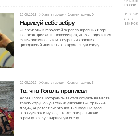
читающи
говорит
11.03.20
18.09.2012 ·
Жизнь в городе
·
Комментариев: 0
слава
Нарисуй себе зебру
Так мож
«Партизан» и городской перепланировщик Игорь
Поносов приехал в Новосибирск, чтобы поделиться
с сибиряками опытом внедрения хороших
гражданский инициатив в окружающую среду.
20.08.2012 ·
Жизнь в городе
·
Комментариев: 3
То, что Гоголь прописал
Аллея Гоголя, которую пытаются создать на месте
томских трущоб участники движения «Странные
люди», обретает очертания. В выходные здесь
вновь убирали мусор, а также раскрашивали
огромную серую кирпичную стену.