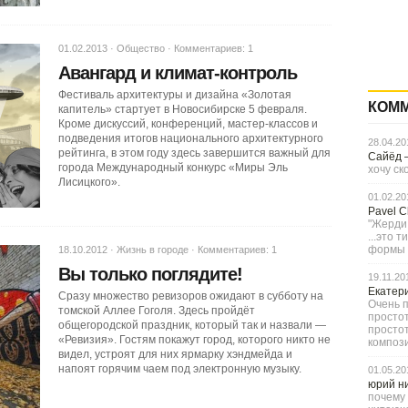
01.02.2013 ·
Общество
·
Комментариев: 1
Авангард и климат-контроль
Фестиваль архитектуры и дизайна «Золотая
КОМ
капитель» стартует в Новосибирске 5 февраля.
Кроме дискуссий, конференций, мастер-классов и
подведения итогов национального архитектурного
28.04.20
рейтинга, в этом году здесь завершится важный для
Сайёд
города Международный конкурс «Миры Эль
хочу ск
Лисицкого».
01.02.20
Pavel 
"Жерди,
...это 
формы с
18.10.2012 ·
Жизнь в городе
·
Комментариев: 1
Вы только поглядите!
19.11.20
Екатер
Сразу множество ревизоров ожидают в субботу на
Очень п
томской Аллее Гоголя. Здесь пройдёт
простот
общегородской праздник, который так и назвали —
просто
«Ревизия». Гостям покажут город, которого никто не
компози
видел, устроят для них ярмарку хэндмейда и
напоят горячим чаем под электронную музыку.
01.05.20
юрий н
почему 