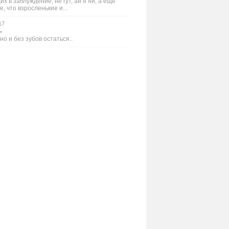
х в заблуждение, не гут, ай я яй, а ещё
е, что взросленькие и...
17
—
но и без зубов остаться..