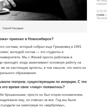
читающи
говорит
11.03.20
слава
Так мож
Сергей Наседкин
Ложа» приехал в Новосибирск?
ого состава, который собрал еще Гришковец в 1991
елкин; молодой состав — это студенты и
университета. Мы с Женей просто работаем в
и приходят, когда заканчивают основную работу на
 же не настоящие артисты, в том смысле, что никто из
трального образования.
ывали театром, существующим по инерции. С тех
а это время свое «лицо» появилось?
ебя брошенными, просто он был отцом-основателем,
инадлежали ему, он отвечал за все. Год мы были
 съездили на симпозиум по «вербатиму»,