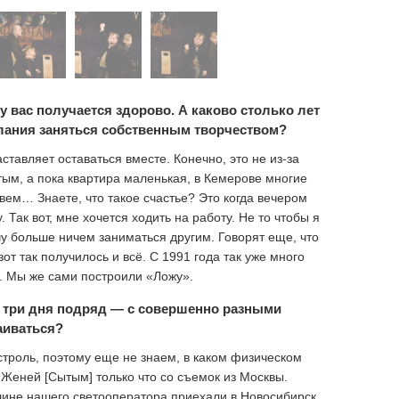
 вас получается здорово. А каково столько лет
лания заняться собственным творчеством?
тавляет оставаться вместе. Конечно, это не из-за
тым, а пока квартира маленькая, в Кемерове многие
ивем… Знаете, что такое счастье? Это когда вечером
. Так вот, мне хочется ходить на работу. Не то чтобы я
чу больше ничем заниматься другим. Говорят еще, что
от так получилось и всё. С 1991 года так уже много
ь. Мы же сами построили «Ложу».
 три дня подряд — с совершенно разными
аиваться?
строль, поэтому еще не знаем, в каком физическом
 Женей [Сытым] только что со съемок из Москвы.
ашине нашего светооператора приехали в Новосибирск.