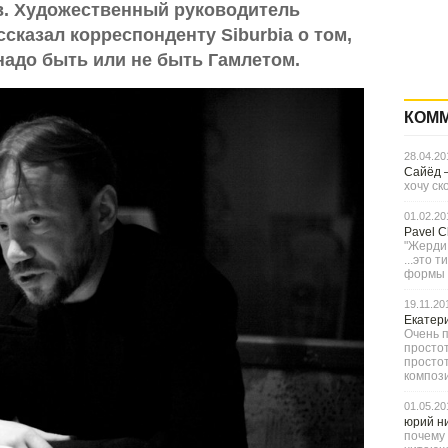
в. Художественный руководитель
сказал корреспонденту Siburbia о том,
 надо быть или не быть Гамлетом.
КОМ
28.04.20
Сайёд
хочу ск
01.02.20
Pavel 
"Жерди,
...это 
формы с
19.11.20
Екатер
Очень п
простот
просто
компози
01.05.20
юрий н
почему 