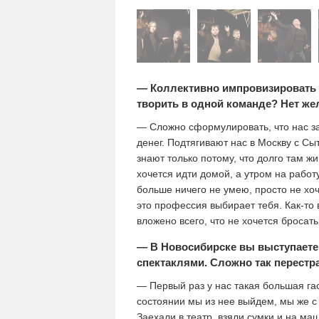
— Коллективно импровизировать у
творить в одной команде? Нет же
— Сложно сформулировать, что нас зас
денег. Подтягивают нас в Москву с Сы
знают только потому, что долго там ж
хочется идти домой, а утром на работу
больше ничего не умею, просто не хо
это профессия выбирает тебя. Как-то в
вложено всего, что не хочется бросат
— В Новосибирске вы выступаете
спектаклями. Сложно так перестр
— Первый раз у нас такая большая га
состоянии мы из нее выйдем, мы же с
Заехали в театр, взяли сумки и на м