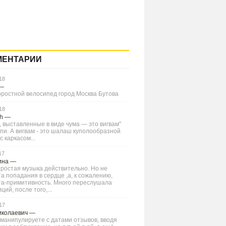
МЕНТАРИИ
18
—
оростной велосипед город Москва Бутова
18
Ch
—
 выставленные в виде чума — это вигвам"
типи. А вигвам - это шалаш куполообразной
 каркасом...
17
ина
—
ростая музыка действительно. Но не
а попадания в сердце ,а, к сожалению,
та-примитивность. Много переслушала
ций, после того,...
17
иколаевич
—
манипулируете с датами отзывов, вводя