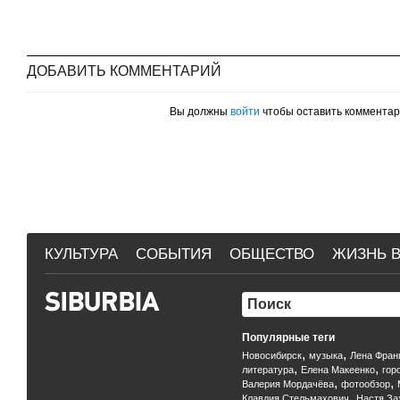
ДОБАВИТЬ КОММЕНТАРИЙ
Вы должны
войти
чтобы оставить коммента
КУЛЬТУРА
СОБЫТИЯ
ОБЩЕСТВО
ЖИЗНЬ В
Популярные теги
,
,
Новосибирск
музыка
Лена Фран
,
,
литература
Елена Макеенко
гор
,
,
Валерия Мордачёва
фотообзор
,
Клавдия Стельмахович
Настя За